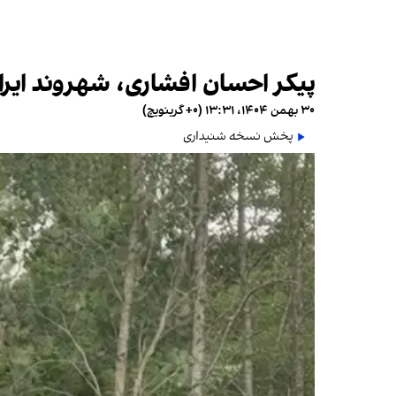
پیکر احسان افشاری، شهروند ایر
۳۰ بهمن ۱۴۰۴، ۱۳:۳۱ (‎+۰ گرینویچ)
پخش نسخه شنیداری