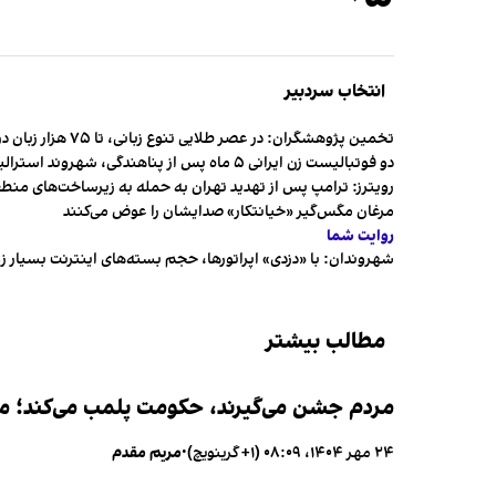
انتخاب سردبیر
تخمین پژوهشگران: در عصر طلایی تنوع زبانی، تا ۷۵ هزار زبان در جهان وجود داشت
دو فوتبالیست زن ایرانی ۵ ماه پس از پناهندگی، شهروند استرالیا شدند
رویترز: ترامپ پس از تهدید تهران به حمله به زیرساخت‌های منط
مرغان مگس‌گیر «خیانتکار» صدایشان را عوض می‌کنند
روایت شما
شهروندان:‌ با «دزدی» اپراتورها، حجم بسته‌های اینترنت بسیار ز
مطالب بیشتر
مردم جشن می‌گیرند، حکومت پلمب می‌کند؛ ممن
۲۴ مهر ۱۴۰۴، ۰۸:۰۹ (‎+۱ گرینویچ)
•
مریم مقدم