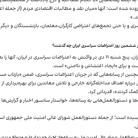
ه به اینکه رسانه‌هایی «با انجام مصاحبه و درج یادداشت از شخصیت‌ه
زوده شده است: آنها «میان نقد و مطالبات اقتصادی مردم (از جمله اعت
د.»
و یا حتی تجمع‌های اعتراضی کارگران،‌معلمان، بازنشستگان و دیگر مز
 ششمین روز اعتراضات سراسری ایران چه گذشت؟
در همین ارتباط، خبرگزاری فارس،‌ وابسته به سپاه پاسداران، پنج شنبه ۱۱ دی در واکنش به 
 و برای «ایجاد اغتشاش و ناامنی» است.
نین از رسانه‌هایی که در جریان اعتراضات سراسری، ضمن «بازتاب مسئ
باره اهداف مداخله‌گرانه خارجی و تلاش معاندین برای بهره‌برداری از ناآ
مک کردند»، قدردانی کرد.
ه‌ها و دستورالعمل‌هایی به رسانه‌ها، خواستار سانسور اخبار و گزارش‌
 رسیده است؛ از جمله دستورالعمل شورای عالی امنیت ملی جمهوری اسلا
ل.
تورالعمل شورای عالی امنیت ملی به رسانه‌ها: اخبار جهت‌دار علیه ونزوئلا منتشر