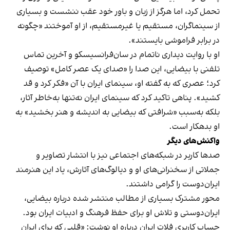
تحمل کرد، اما هرگز از زبان و باور خود عقب ننشست و بسیاری
از سینماگران، مستقیم یا غیرمستقیم، از او آموختند «چگونه
در برابر فراموشی بایستند».
او با روایت دیداری ناتمام در سان‌فرانسیسکو و آخرین تماس
تلفنی با بیضایی، این صدا را «صدای یک عصر کامل» توصیف
کرد؛ عصری که به گفته او، سینمای ایران با آن «فکر کرد و قد
کشید». پناهی تاکید کرد که سینمای ایران نه‌تنها به‌خاطر آثار،
بلکه به‌سبب «شرافتی که بیضایی به اندیشه و هنر بخشید» به
او بدهکار است.
واکنش‌های دیگر
صدها کاربر در شبکه‌های اجتماعی نیز با انتشار تصاویر و
جملاتی از سخنرانی‌های او و دیالوگ‌های آثارش، یاد این هنرمند
ایران‌دوست را گرامی داشتند.
محور مشترک بسیاری از مطالب منتشر شده درباره بیضایی،
ایران‌دوستی و تلاش او برای حفظ فرهنگ و ادبیات ایران بود.
حساب کاربری فلات ایران درباره او نوشت: «قلبی که برای ایران