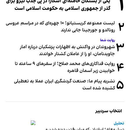
۱
یکی از بستگان خامنه‌ای آشکارا در پی جذب نیرو برای
گذر از جمهوری اسلامی به حکومت اسلامی است
۲
لیست ممنوعه کریستیانو؛ ۱۰ چهره‌ای که در مراسم عروسی
رونالدو و جورجینا جایی ندارند
روایت شما
۳
شهروندان در واکنش به اظهارات پزشکیان درباره آمار
جاویدنامان، او را از عاملان کشتار خواندند
۴
روایت فداکاری‌های محمد صلاح؛ از سفرهای ۹ ساعته تا
خوابیدن زیر آسمان قاهره
۵
نشریه پیام ما: صنعت گردشگری ایران عملا به تعطیلی
کشیده شده است
انتخاب سردبیر
تحلیل
نسل معلق؛ ایرانیانی که میان رفتن، دیده شدن و