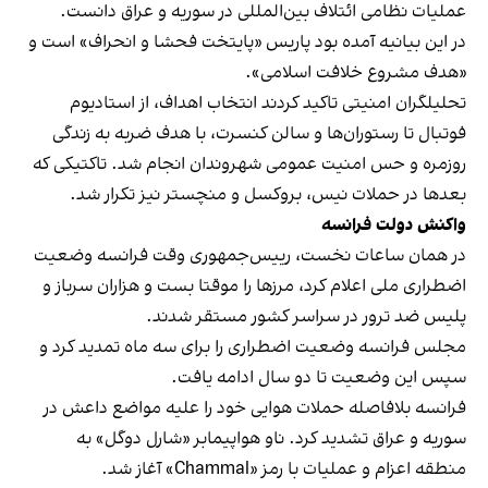
عملیات نظامی ائتلاف بین‌المللی در سوریه و عراق دانست.
در این بیانیه آمده بود پاریس «پایتخت فحشا و انحراف» است و
«هدف مشروع خلافت اسلامی».
تحلیلگران امنیتی تاکید کردند انتخاب اهداف، از استادیوم
فوتبال تا رستوران‌ها و سالن کنسرت، با هدف ضربه به زندگی
روزمره و حس امنیت عمومی شهروندان انجام شد. تاکتیکی که
بعدها در حملات نیس، بروکسل و منچستر نیز تکرار شد.
واکنش دولت فرانسه
در همان ساعات نخست، رییس‌جمهوری وقت فرانسه وضعیت
اضطراری ملی اعلام کرد، مرزها را موقتا بست و هزاران سرباز و
پلیس ضد ترور در سراسر کشور مستقر شدند.
مجلس فرانسه وضعیت اضطراری را برای سه ماه تمدید کرد و
سپس این وضعیت تا دو سال ادامه یافت.
فرانسه بلافاصله حملات هوایی خود را علیه مواضع داعش در
سوریه و عراق تشدید کرد. ناو هواپیمابر «شارل دوگل» به
منطقه اعزام و عملیات با رمز «Chammal» آغاز شد.