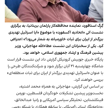
گِرِگ استافورد، نماینده محافظه‌کار پارلمان بریتانیا، به برگزاری
نشست آتی «اتحادیه آکسفورد» با موضوع «آیا اسرائیل تهدیدی
بزرگ‌تر از ایران برای ثبات خاورمیانه به شمار می‌رود؟» اعتراض
کرد. یکی از سخنرانان این نشست عطاءالله مهاجرانی، وزیر
پیشین فرهنگ و ارشاد جمهوری اسلامی، خواهد بود.
پایگاه خبری جوییش کرونیکل گزارش داد این نشست قرار است
شامگاه چهارشنبه ۲۱ آبان برگزار شود و شرکت‌کنندگان طرحی را
با عنوان «اسرائیل تهدیدی بزرگ‌تر از ایران برای ثبات منطقه‌ای»
بررسی خواهند کرد.
بر اساس این گزارش، مهاجرانی به همراه محمد اشتیه،
نخست‌وزیر پیشین تشکیلات خودگردان فلسطین، نورمن
فینکلشتاین، تحلیلگر سیاسی آمریکایی و رانیا عبد‌الخالق،
روزنامه‌نگار لبنانی-آمریکایی با سابقه همکاری با شبکه روسی