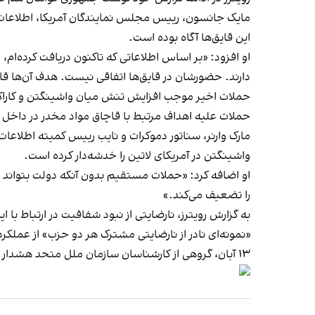
مایک جانسون، رییس مجلس نمایندگان آمریکا، اطلاعات 
این قایق‌ها آگاه بوده است.
او افزود: «بر اساس اطلاعاتی که تاکنون دریافت کرده‌ام،
دارند. حضورشان در قایق‌ها اتفاقی نیست. هدف آن‌ها قاچ
حملات اخیر موجب افزایش تنش میان واشینگتن و کاراک
حملات علیه اهداف مرتبط با قاچاق مواد مخدر در
داخل خ
مارک وارنر، سناتور دموکرات و نایب رییس کمیته اطلاعا
واشینگتن در آمریکای لاتین را خدشه‌دار کرده است.
او اضافه کرد: «حملات مستقیم بدون آنکه دولت بتواند به
را تضعیف می‌کند.»
به گزارش رویترز، نارضایتی از نبود شفافیت در ارتباط با ا
«نمونه‌ای نادر از نارضایتی مشترک هر دو حزب» از عملکر
۱۳ آبان، گروهی از کارشناسان سازمان ملل متحد هشدار دادند حملات آمریکا به قایق‌ها در دریای کارائیب و اقیانوس آرام ممکن است مصداق