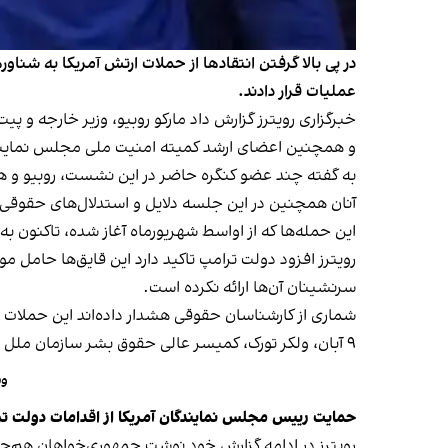
در پی بالا گرفتن انتقادها از حملات ارتش آمریکا به شنا
عملیات قرار دادند.
و همچنین اعضای ارشد کمیته‌ امنیت ملی مجلس نمایندگان
به گفته چند عضو کنگره حاضر در این نشست، روبیو و هگس
آنان همچنین در این جلسه دلایل و استدلال‌های حقوقی خ
این حمله‌ها که از اواسط شهریورماه آغاز شده، تاکنون ب
رویترز افزود دولت ترامپ تاکید دارد این قایق‌ها حامل 
سرنشینان آن‌ها ارائه نکرده است.
شماری از کارشناسان حقوقی هشدار داده‌اند این حملات می
۹ آبان، ولکر تورک، کمیسر عالی حقوق بشر سازمان ملل متحد، حملات ایالات متحده به شناورهای مظنون به حمل مواد مخدر را
ون
حمایت رییس مجلس نمایندگان آمریکا از اقدامات دولت ت
رویترز در ادامه گزارش خود نوشت جمهوری‌خواهان هم‌حز