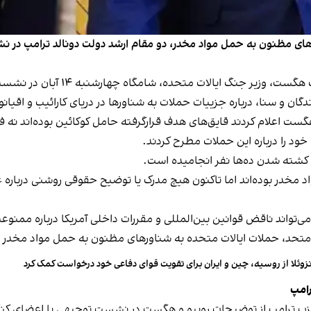
ورهای مظنون به حمل مواد مخدر، دو مقام ارشد دولت دونالد ترامپ در نشس
خبرگزاری رویترز گزارش داد مارکو ر
 و سنا، درباره جزییات حملات به شناورها در دریای کارائیب و اقیانو
ت اعلام کردند قایق‌های هدف‌ قرارگرفته حامل کوکائین بوده‌اند نه ف
ود را درباره این حملات مطرح کردند.
ه کشته شدن ده‌ها نفر انجامیده است.
مواد مخدر بوده‌اند اما تاکنون هیچ مدرک یا توضیح حقوقی روشنی درباره
‌تواند ناقض قوانین بین‌المللی و مقررات داخلی آمریکا درباره ممنوعی
زوئلا از روسیه، چین و ایران برای تقویت قوای دفاعی خود درخواست کمک کرد
رامپ
ب ترامپ از توضیحات روبیو و هگست در نشست توجیهی با اعضای کنگره