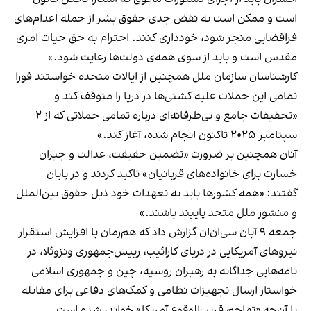
است و ممکن است به نقض جدی حقوق بشر از جمله اعدام‌های
فراقضایی منجر شود، خودداری کنند. احترام به حق حیات امری
مقدس است و باید از سوی همه‌ی دولت‌ها رعایت شود.»
کارشناسان سازمان ملل همچنین از ایالات متحده خواستند فورا
تمامی این حملات علیه کشتی‌ها در دریا را متوقف کند و
«تحقیقات جامع و بی‌طرفانه‌ای درباره‌ تمامی حملاتی که از ۲
سپتامبر ۲۰۲۵ تاکنون انجام شده، آغاز کند.»
آنان همچنین بر ضرورت «تضمین حقیقت، عدالت و جبران
خسارت برای خانواده‌های قربانیان» تاکید کردند و در پایان
گفتند: «همه‌ کشورها باید به تعهدات خود ذیل حقوق بین‌الملل
و منشور ملل متحد پایبند باشند.»
جمعه ۹ آبان سی‌ان‌ان گزارش داد که هم‌زمان با افزایش استقرار
نیروهای آمریکایی در دریای کارائیب، رییس‌جمهوری ونزوئلا، در
نامه‌هایی جداگانه به رهبران روسیه، چین و جمهوری اسلامی
خواستار ارسال تجهیزات نظامی و کمک‌های دفاعی برای مقابله
با آن‌چه «تهاجم قریب‌الوقوع آمریکا» خواند، شده است.