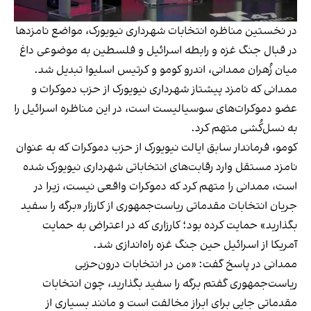
در نخستین مناظره انتخابات شهرداری نیویورک، مواضع نامزدها
در قبال جنگ غزه و رابطه اسرائیل و فلسطین به موضوعی داغ
میان زُهران ممدانی، اندرو کومو و کرتیس اسلیوا تبدیل شد.
ممدانی که نامزد پیشتاز شهرداری نیویورک از حزب دموکرات و
عضو دموکرات‌های سوسیالیست است، در این مناظره اسرائیل را
به نسل‌کُشی متهم کرد.
کومو، فرماندار سابق ایالت نیویورک از حزب دموکرات که به عنوان
نامزد مستقل وارد رقابت‌های انتخاباتی شهرداری نیویورک شده
است، ممدانی را متهم کرد که دموکرات واقعی نیست، زیرا در
جریان انتخابات مقدماتی ریاست‌جمهوری از کارزار «برگه را سفید
بگذارید» حمایت کرده بود؛ کارزاری که در اعتراض به حمایت
آمریکا از اسرائیل حین جنگ غزه راه‌اندازی شد.
ممدانی در پاسخ گفت: «من در انتخابات درون‌حزبی
ریاست‌جمهوری گفتم برگه را سفید بگذارید، چون انتخابات
مقدماتی جایی برای ابراز مخالفت است و مانند بسیاری از