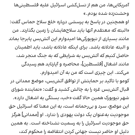
آمریکایی‌ها، من هم از نسل‌کشی اسرائیل علیه فلسطینی‌ها
وحشت‌زده شده بودم.»
او همچنین در پاسخ به پرسشی درباره خلع سلاح حماس گفت:
«البته که معتقدم آنها باید سلاح‌هایشان را زمین بگذارند. من
مانند بسیاری از نیویورکی‌ها امیدوارم این آتش‌بس پابرجا بماند
و البته عادلانه باشد. برای اینکه عادلانه باشد، باید اطمینان
حاصل کنیم که آتش‌بس به شرایطی که به جنگ منجر شد،
مانند اشغال [فلسطین]، محاصره و آپارتاید هم رسیدگی
می‌کند. این چیزی است که من به آن امیدوارم.
کومو با تاکید بر حمایتش از توافق آتش‌بس، موضع ممدانی در
قبال آتش‌بس غزه را به چالش کشید و گفت: «نماینده شورای
شهر نیویورک همین حالا گفت «خب، بستگی به اشغال دارد».
این موضع، سرد و بی‌رحمانه است، به این معنا که اسرائیل حق
موجودیت به‌عنوان یک دولت یهودی را ندارد. او [ممدانی] هرگز
حق موجودیت اسرائیل را به رسمیت نشناخته است. به همین
دلیل او حاضر نیست جهانی کردن انتفاضه را محکوم کند،