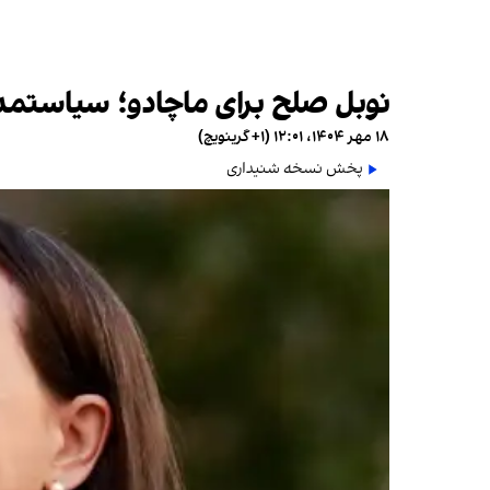
نوبل صلح برای ماچادو؛ سیاستمدار
۱۸ مهر ۱۴۰۴، ۱۲:۰۱ (‎+۱ گرینویچ)
پخش نسخه شنیداری