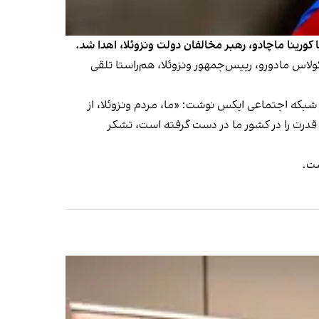
ا کورینا ماچادو، رهبر مخالفان دولت ونزوئلا، اهدا شد.
کولاس مادورو، رییس‌جمهور ونزوئلا، هم‌راستا تلقی
مادورو را به ۵۰ میلیون دلار افزایش داد، در پیامی در شبکه اجتماعی ایکس نوشت: «ما، مردم ونزوئلا، از
قدرت را در کشور ما در دست گرفته است، تشکر
ست.