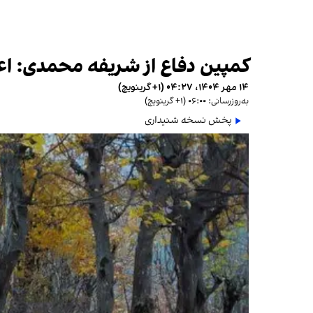
کمپین دفاع از شریفه محمدی: اع
۱۴ مهر ۱۴۰۴، ۰۴:۲۷ (‎+۱ گرینویچ)
به‌روزرسانی: ۰۶:۰۰ (‎+۱ گرینویچ)
پخش نسخه شنیداری