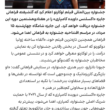
جشنواره بین‌المللی فیلم لوکارنو اعلام کرد که گلشیفته فراهانی
جایزه «اکسلنس داویده کامپاری» را در هفتادوهشتمین دوره این
جشنواره دریافت خواهد کرد. این جایزه شامگاه چهارشنبه ۱۵
مرداد، در مراسم افتتاحیه جشنواره به فراهانی اهدا می‌شود.
فراهانی همچنین تازه‌ترین فیلم خود، «آلفا» ساخته ژولیا
دوکورنو که امسال در بخش رقابتی جشنواره کن به نمایش
درآمد، را در لوکارنو معرفی خواهد کرد و در نشستی عمومی با
مخاطبان جشنواره به گفت‌وگو می‌نشیند.
جیونا ناتزارو، دبیر هنری جشنواره، در ستایش فراهانی گفت: «او
بازیگری کاریزماتیک و چندوجهی است که توانسته در نقش‌ها و
فضاهای بسیار متفاوت بدرخشد؛ با تکیه بر استعدادی
خارق‌العاده و سخاوتی کم‌نظیر در هنر.»
جایزه «اکسلنس دیویده کامپاری» که از سال ۲۰۲۱ با حمایت
شریک اصلی جشنواره، کمپاری، اهدا می‌شود، پیش‌تر به
چهره‌هایی چون سوزان ساراندون و جان مالکوویچ تعلق گرفته