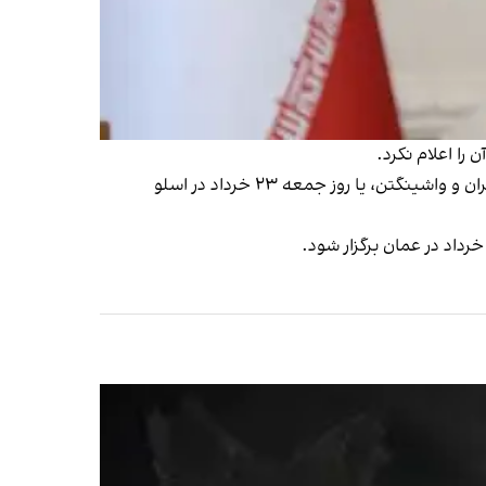
همچنین باراک راوید، خبرنگار آکسیوس، در شبکه اجتماعی ایکس به‌نقل از یک مقام دولت آمریکا گفت که دور بعدی مذاکرات تهران و واشینگتن، یا روز جمعه ۲۳ خرداد در اسلو