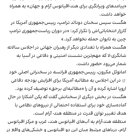
«پیامدهای ویرانگری برای هند-اقیانوس آرام و جهان» به همراه
خواهد داشت.
هگست سپس سخنان دونالد ترامپ، رییس‌جمهوری آمریکا در
کارزار انتخاباتی‌اش را تکرار کرد: «در دوران ریاست‌جمهوری ترامپ
چین به تایوان حمله نخواهد کرد.»
هگست همراه با تعدادی دیگر از رهبران جهانی در اجلاس سالانه
شانگری-لا که مهم‌ترین نشست امنیتی و دفاعی در آسیا به
شمار می‌رود حضور داشت.
امانوئل مکرون، رییس‌جمهوری فرانسه در
سخنرانی اصلی خود
در این اجلاس به مطالبه آمریکا برای افزایش بودجه دفاعی
اروپا اشاره کرده و آن را «مطالبه‌ای برحق» توصیف کرده بود.
هگست در بخش دیگری از سخنانش گفت که پکن آشکارا در حال
آماده‌سازی خود برای استفاده احتمالی از نیروهای نظامی با
هدف تغییر توازن قدرت در منطقه هند- آرام است.
منطقه هند-آرام به آب‌های اقیانوس هند، غرب و مرکز اقیانوس
آرام، دریاهای مرتبط میان این دو اقیانوس و خشکی‌های واقع در