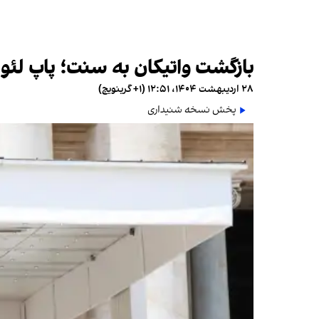
بازگشت واتیکان به سنت؛ پاپ لئو با
۲۸ اردیبهشت ۱۴۰۴، ۱۲:۵۱ (‎+۱ گرینویچ)
پخش نسخه شنیداری