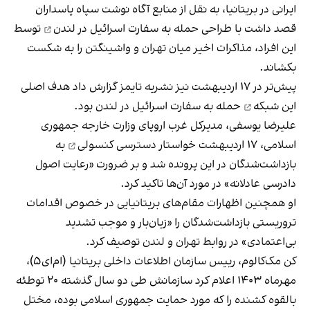
ایرانی در بریتانیا، به نقل از منابع آگاه نوشت سپاه پاسداران
قصد داشت با طراحی
حمله به سفارت اسرائیل در لندن
توسط
این افراد، مذاکرات اخیر میان تهران و واشینگتن را به شکست
بکشاند.
پیش‌تر در ۱۷ اردیبهشت نیز نشریه تایمز گزارش داد
هدف اصلی
این شبکه
حمله به سفارت اسرائیل در لندن بود.
علیرضا یوسفی، مدیرکل غرب اروپای وزارت خارجه جمهوری
اسلامی، ۱۷ اردیبهشت خواستار
دسترسی کنسولی
به
بازداشت‌شدگان در این پرونده شد و بر ضرورت «رعایت اصول
دادرسی عادلانه» در مورد آن‌ها تاکید کرد.
او همچنین اظهارات مقام‌های بریتانیایی در خصوص اقدامات
تروریستی بازداشت‌شدگان را «زیان‌بار و موجب تشدید
بی‌اعتمادی» در روابط تهران و لندن توصیف کرد.
کن مک‌کالوم، رییس سازمان اطلاعات داخلی بریتانیا (ام‌ای۵)،
مهرماه ۱۴۰۳ اعلام کرد سازمانش طی دو سال گذشته ۲۰ توطئه
بالقوه کشنده را که مورد حمایت جمهوری اسلامی بوده،
مختل