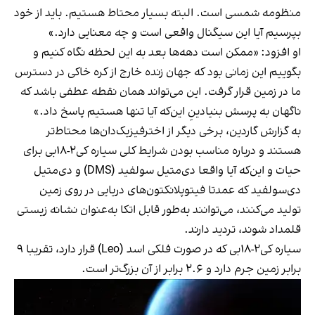
منظومه شمسی است. البته بسیار محتاط هستیم. باید از خود
بپرسیم آیا این سیگنال واقعی است و چه معنایی دارد.»
او افزود: «ممکن است دهه‌ها بعد به این لحظه نگاه کنیم و
بگوییم این زمانی بود که جهان زنده خارج از کره خاکی در دسترس
ما در زمین قرار گرفت. این می‌تواند همان نقطه عطفی باشد که
ناگهان به پرسش بنیادینِ این‌که آیا تنها هستیم پاسخ داد.»
به گزارش گاردین، برخی دیگر از اخترفیزیک‌دان‌ها محتاط‌تر
هستند و درباره مناسب بودن شرایط کلی سیاره کی‌۲-۱۸بی برای
حیات و این‌که آیا واقعا دی‌متیل سولفید (DMS) و دی‌متیل
دی‌سولفید که عمدتا فیتوپلانکتون‌های دریایی در روی زمین
تولید می‌کنند، می‌توانند به‌طور قابل اتکا به‌عنوان نشانه زیستی
قلمداد شوند، تردید دارند.
سیاره کی‌۲-۱۸بی که در صورت فلکی اسد (Leo) قرار دارد، تقریبا ۹
برابر زمین جرم دارد و ۲.۶ برابر از آن بزرگ‌تر است.