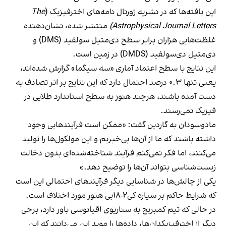
این یافته‌ها که در نشریه ژورنال نامه‌های اخترفیزیک (
The
Astrophysical Journal Letters)
منتشر شده، نشان‌دهنده
غلظت‌هایی هزاران برابر سطح دی‌متیل سولفید (DMS) و
دی‌متیل دی‌سولفید (DMDS) در زمین است.
این نتایج با سطح اعتماد آماری «سه سیگما» گزارش شده‌اند،
یعنی تنها ۰.۳ درصد احتمال دارد که این نتایج بر اثر تصادف به
دست آمده باشند، هرچند هنوز به سطح استاندارد طلایی در
فیزیک نمی‌رسند.
مادوسودان به گاردین گفت: «ممکن است فرآیندهایی وجود
داشته باشند که ما از آن‌ها بی‌خبریم و این مولکول‌ها را تولید
می‌کنند، اما فکر نمی‌کنم فرآیند شناخته‌شده‌ای بدون دخالت
زیست‌شناسی بتواند آن‌ها را توضیح دهد.»
یکی از چالش‌ها در شناسایی دیگر فرآیندهای احتمالی این است
که شرایط حاکم بر سیاره کی‌۲-۱۸بی هنوز مورد اختلاف است.
در حالی که تیم کمبریج به سناریوی اقیانوسی باور دارد، برخی
دیگر از اخترفیزیکدان‌ها، داده‌ها را موید این می‌دانند که این