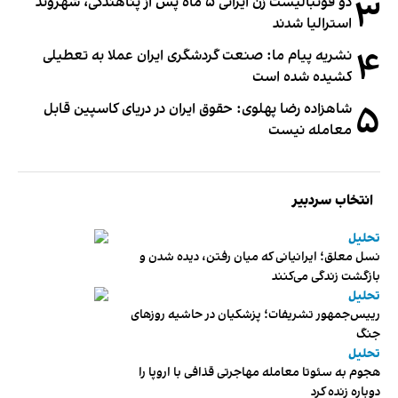
۳
دو فوتبالیست زن ایرانی ۵ ماه پس از پناهندگی، شهروند
استرالیا شدند
۴
نشریه پیام ما: صنعت گردشگری ایران عملا به تعطیلی
کشیده شده است
۵
شاهزاده رضا پهلوی: حقوق ایران در دریای کاسپین قابل
معامله نیست
انتخاب سردبیر
تحلیل
نسل معلق؛ ایرانیانی که میان رفتن، دیده شدن و
بازگشت زندگی می‌کنند
تحلیل
رییس‌جمهور تشریفات؛ پزشکیان در حاشیه روزهای
جنگ
تحلیل
هجوم به سئوتا معامله مهاجرتی قذافی با اروپا را
دوباره زنده کرد