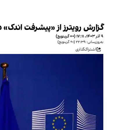
گزارش رویترز از «پیشرفت اندک» در مذاکرات ج
۹ آذر ۱۴۰۳، ۱۷:۱۱ (‎+۰ گرینویچ)
به‌روزرسانی: ۲۲:۳۹ (‎+۰ گرینویچ)
اشتراک‌گذاری