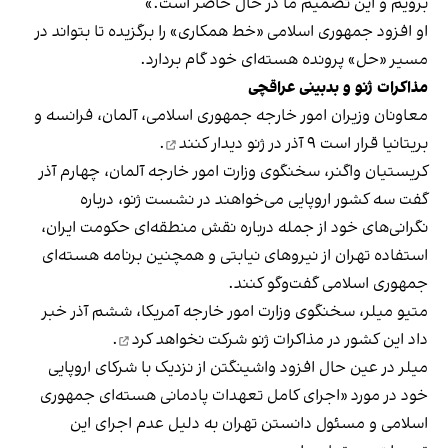
برویم و این تصمیم ما در حال حاضر است.»
او افزود جمهوری اسلامی «خط همکاری» را برگزیده تا بتواند در
مسیر «حل» پرونده هسته‌ای خود گام بردارد.
مذاکرات ژنو و بدبینی عراقچی
معاونان وزیران امور خارجه جمهوری اسلامی، آلمان، فرانسه و
بریتانیا قرار است ۹ آذر در ژنو
دیدار کنند
.
کریستیان واگنر، سخنگوی وزارت امور خارجه آلمان، چهارم آذر
گفت سه کشور اروپایی می‌خواهند در نشست ژنو، درباره
نگرانی‌های خود از جمله درباره نقش منطقه‌ای حکومت ایران،
استفاده تهران از نیروهای نیابتی و همچنین برنامه هسته‌ای
جمهوری اسلامی گفت‌وگو کنند.
متیو میلر، سخنگوی وزارت امور خارجه آمریکا، ششم آذر خبر
داد این کشور در مذاکرات ژنو
شرکت نخواهد کرد
.
میلر در عین حال افزود واشینگتن از نزدیک با شرکای اروپایی
خود در مورد «اجرای کامل تعهدات پادمانی هسته‌ای جمهوری
اسلامی و مسئول دانستن تهران به‌ دلیل عدم اجرای این