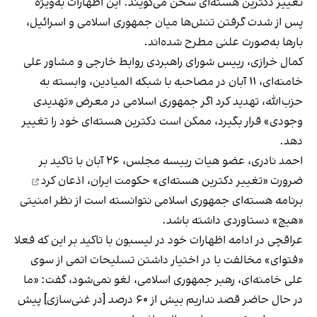
تغییر دکترین هسته‌ای سخن می‌گویند. این اظهارات به‌ویژه
پس از شدت گرفتن تنش‌ها میان جمهوری اسلامی و اسرائیل،
بارها به‌صورت علنی مطرح شده‌اند.
کمال خرازی، رییس شورای راهبردی روابط خارجی و مشاور علی
خامنه‌ای، ۱۱ آبان در مصاحبه با شبکه المیادین، وابسته به
حزب‌الله، تهدید کرد اگر جمهوری اسلامی در معرض «تهدیدی
وجودی» قرار بگیرد، ممکن است دکترین هسته‌ای خود را تغییر
دهد.
احمد نادری، عضو هیات رییسه مجلس، ۲۶ آبان با تاکید بر
ضرورت «تغییر دکترین هسته‌ای» حکومت ایران،
اذعان کرد
برنامه هسته‌ای جمهوری اسلامی نتوانسته است از نظر امنیتی
«هیچ» دستاوردی داشته باشد.
عراقچی در ادامه اظهارات خود در لیسبون با تاکید بر این که فعلا
«فتوای» مخالفت با در اختیار داشتن تسلیحات اتمی از سوی
علی خامنه‌ای، رهبر جمهوری اسلامی، لغو نمی‌شود، گفت: «ما
در حال حاضر قصد نداریم بیش از ۶۰ درصد [در غنی‌سازی] پیش