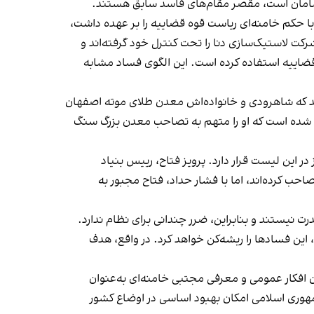
نابسامان است، مقصر مقام‌های فاسد سابق هستند.
اس پالیزدار در این ویدیو به‌طور ویژه به فساد محمد یزدی، اولین رییس قوه قضاییه پس از انقلاب که از سال ۱۳۶۸ تا ۱۳۷۸ با حکم خامنه‌ای ریاست قوه قضاییه را بر عهده داشت،
 شرکت لاستیک‌سازی دنا را تحت کنترل خود گرفته‌اند و
 قضاییه استفاده کرده است. این الگوی فساد مشابه
اییه بین سال‌های ۱۳۷۸ تا ۱۳۸۸، سخن می‌گوید. او ادعا می‌کند که شاهرودی و خانواده‌اش معدن طلای موته اصفهان
رح شده است که او را متهم به تصاحب معدن بزرگ سنگ
این لیست قرار دارد. پرویز فتاح، رییس بنیاد
حب کرده‌اند، اما با فشار حداد، فتاح مجبور به
ت نیستند و بنابراین، ضرر چندانی برای نظام ندارد.
 این فسادها را ریشه‌کن خواهد کرد. در واقع، هدف
ن افکار عمومی و معرفی مجتبی خامنه‌ای به‌عنوان
هوری اسلامی امکان بهبود اساسی در اوضاع کشور