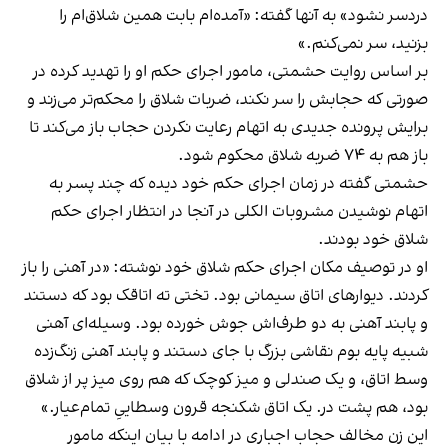
دردسر نشود» به آنها گفته: «آمده‌‌ام بابت همین شلاق‌ام را
بزنید، سر نمی‌کنم.»
بر اساس روایت حشمتی، مامور اجرای حکم او را تهدید کرده در
صورتی که حجابش را سر نکند، ضربات شلاق را محکم‌تر می‌زند و
برایش پرونده جدیدی به اتهام رعایت نکردن حجاب باز می‌کند تا
باز هم به ۷۴ ضربه شلاق محکوم شود.
حشمتی گفته در زمان اجرای حکم خود دیده که چند پسر به
اتهام نوشیدن مشروبات الکلی در آنجا در انتظار اجرای حکم
شلاق خود بودند.
او در توصیف مکان اجرای حکم شلاق خود نوشته: «در آهنی را باز
کردند. دیوارهای اتاق سیمانی بود. تختی ته اتاقک بود که دستند
و پابند آهنی به دو طرف‌اش جوش خورده بود. وسیله‌‌ای آهنی
شبیه پایه‌ بوم نقاشی بزرگ با جای دستند و پابند آهنی زنگ‌زده
وسط اتاق، و یک صندلی و میز کوچک که هم روی میز پر از شلاق
بود، هم پشت در. یک اتاق شکنجه‌ قرون‌ وسطاییِ تمام‌عیار.»
این زن مخالف حجاب اجباری در ادامه با بیان اینکه مامور