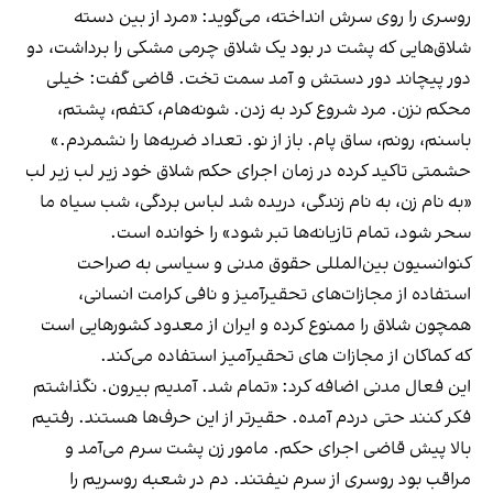
روسری را روی سرش انداخته، می‌گوید: «مرد از بین دسته‌
شلاق‌هایی که پشت در بود یک شلاق چرمی مشکی را برداشت، دو
دور پیچاند دور دستش و آمد سمت تخت. قاضی گفت: خیلی
محکم نزن. مرد شروع کرد به زدن. شونه‌هام، کتفم، پشتم،
باسنم، رونم، ساق پام. باز از نو. تعداد ضربه‌ها را نشمردم.»
حشمتی تاکید کرده در زمان اجرای حکم شلاق خود زیر لب زیر لب
«به نام زن، به نام زندگی، دریده شد لباس بردگی، شب سیاه ما
سحر شود، تمام تازیانه‌ها تبر شود» را خوانده است.
کنوانسیون بین‌المللی حقوق مدنی و سیاسی به صراحت
استفاده از مجازات‌های تحقیرآمیز و نافی کرامت انسانی،
همچون شلاق را ممنوع کرده و ایران از معدود کشورهایی است
که کماکان از مجازات های تحقیرآمیز استفاده می‌کند.
این فعال مدنی اضافه کرد: «تمام شد. آمدیم بیرون. نگذاشتم
فکر کنند حتی دردم آمده. حقیرتر از این حرف‌ها هستند. رفتیم
بالا پیش قاضی اجرای حکم. مامور زن پشت سرم می‌آمد و
مراقب بود روسری از سرم نیفتند. دم در شعبه روسریم را