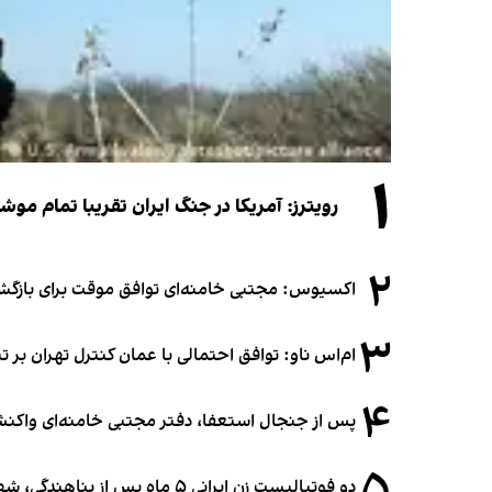
۱
رویترز: آمریکا در جنگ ایران تقریبا تمام موش
۲
اکسیوس: مجتبی خامنه‌ای توافق موقت برای بازگشای
۳
ام‌اس ناو: توافق احتمالی با عمان کنترل تهران بر ت
۴
پس از جنجال استعفا، دفتر مجتبی خامنه‌ای واکنش 
۵
دو فوتبالیست زن ایرانی ۵ ماه پس از پناهندگی، شهروند استرالیا شدند