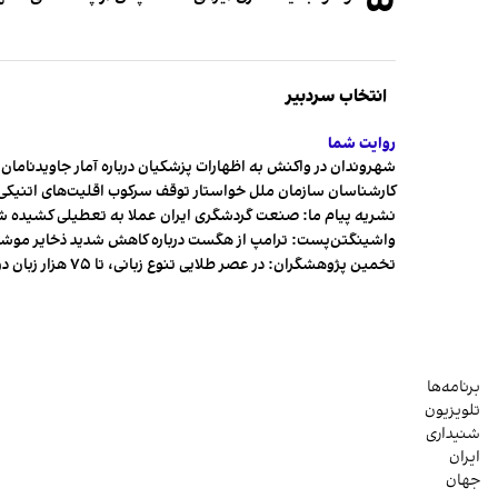
انتخاب سردبیر
روایت شما
شهروندان در واکنش به اظهارات پزشکیان درباره آمار جاویدنامان، ا
کارشناسان سازمان ملل خواستار توقف سرکوب اقلیت‌های اتنیکی 
نشریه پیام ما: صنعت گردشگری ایران عملا به تعطیلی کشیده 
واشینگتن‌پست: ترامپ از هگست درباره کاهش شدید ذخایر مو
تخمین پژوهشگران: در عصر طلایی تنوع زبانی، تا ۷۵ هزار زبان در جهان وجود داشت
برنامه‌ها
تلویزیون
شنیداری
ایران
جهان