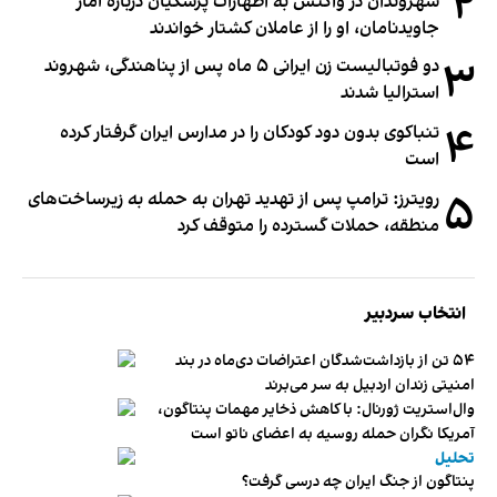
۲
شهروندان در واکنش به اظهارات پزشکیان درباره آمار
جاویدنامان، او را از عاملان کشتار خواندند
۳
دو فوتبالیست زن ایرانی ۵ ماه پس از پناهندگی، شهروند
استرالیا شدند
۴
تنباکوی بدون دود کودکان را در مدارس ایران گرفتار کرده
است
۵
رویترز: ترامپ پس از تهدید تهران به حمله به زیرساخت‌های
منطقه، حملات گسترده را متوقف کرد
انتخاب سردبیر
۵۴ تن از بازداشت‌شدگان اعتراضات دی‌ماه در بند
امنیتی زندان اردبیل به سر می‌برند
وال‌استریت ژورنال: با کاهش ذخایر مهمات پنتاگون،
آمریکا نگران حمله روسیه به اعضای ناتو‌ است
تحلیل
پنتاگون از جنگ ایران چه درسی گرفت؟