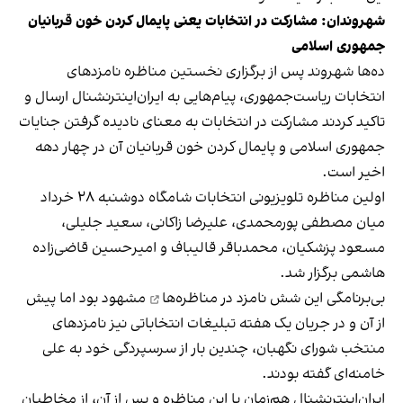
شهروندان: مشارکت در انتخابات یعنی پایمال کردن خون قربانیان
جمهوری اسلامی
ده‌ها شهروند پس از برگزاری نخستین مناظره نامزدهای
انتخابات ریاست‌جمهوری، پیام‌هایی به ایران‌اینترنشنال ارسال و
تاکید کردند مشارکت در انتخابات به معنای نادیده گرفتن جنایات
جمهوری اسلامی و پایمال کردن خون قربانیان آن در چهار دهه
اخیر است.
اولین مناظره تلویزیونی انتخابات شامگاه دوشنبه ۲۸ خرداد
میان مصطفی پورمحمدی، علیرضا زاکانی، سعید جلیلی،
مسعود پزشکیان، محمدباقر قالیباف و امیرحسین قاضی‌زاده
هاشمی برگزار شد.
بی‌برنامگی این شش نامزد در مناظره‌ها
مشهود بود اما پیش
از آن و در جریان یک هفته تبلیغات انتخاباتی نیز نامزدهای
منتخب شورای نگهبان، چندین بار از سرسپردگی خود به علی
خامنه‌ای گفته بودند.
ایران‌اینترنشنال هم‌زمان با این مناظره و پس از آن، از مخاطبان