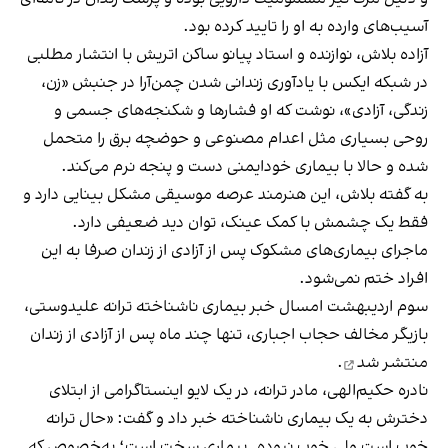
آسیب‌های وارده به او را تایید کرده بود.
آزاده بلاش، نوازنده و استاد پیانو ساکن اتریش با انتشار مطلبی
در شبکه ایکس با یادآوری زندانی شدن چمن‌آرا در جنبش «زن،
زندگی، آزادی»،
نوشت
که او فشارها و شکنجه‌های جسمی و
روحی بسیاری مثل اعدام مصنوعی و حوضچه برق را متحمل
شده و حالا با بیماری خودایمنی دست و‌ پنجه نرم می‌کند.
به گفته بلاش، این هنرمند عرصه موسیقی مشکل بینایی دارد و
فقط یک چشمش با کمک عینک، توان دید ضعیفی دارد.
ماجرای بیماری‌های مشکوک پس از آزادی از زندان صرفا به این
افراد ختم نمی‌شود.
سوم اردیبهشت امسال خبر بیماری ناشناخته ترانه علیدوستی،
بازیگر مخالف حجاب اجباری، تنها چند ماه پس از آزادی از زندان
منتشر شد
.
نادره حکیم‌الهی، مادر ترانه، در یک لایو اینستاگرامی از ابتلای
دخترش به یک بیماری ناشناخته خبر داد و گفت: «حال ترانه
خوب است ولی خوب نبوده. بیماری سخت است؛ به‌خصوص که