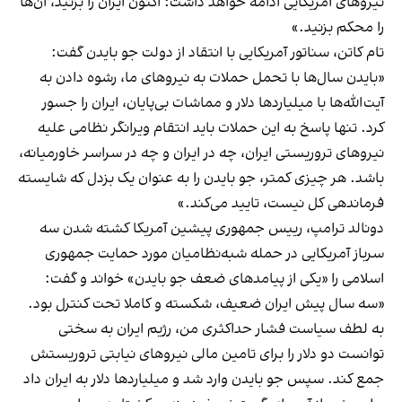
نیروهای آمریکایی ادامه خواهد داشت؛ اکنون ایران را بزنید، آن‌ها
را محکم بزنید.»
تام کاتن، سناتور آمریکایی با انتقاد از دولت جو بایدن گفت:
«بایدن سال‌ها با تحمل حملات به نیروهای ما، رشوه دادن به
آیت‌الله‌ها با میلیاردها دلار و مماشات بی‌پایان، ایران را جسور
کرد. تنها پاسخ به این حملات باید انتقام ویرانگر نظامی علیه
نیروهای تروریستی ایران، چه در ایران و چه در سراسر خاورمیانه،
باشد. هر چیزی کمتر، جو بایدن را به عنوان یک بزدل که شایسته
فرماندهی کل نیست، تایید می‌کند.»
دونالد ترامپ، رییس جمهوری پیشین آمریکا کشته شدن سه
سرباز آمریکایی در حمله شبه‌نظامیان مورد حمایت جمهوری
اسلامی را «یکی از پیامدهای ضعف جو بایدن» خواند و گفت:
«سه سال پیش ایران ضعیف، شکسته و کاملا تحت کنترل بود.
به لطف سیاست فشار حداکثری من، رژیم ایران به سختی
توانست دو دلار را برای تامین مالی نیروهای نیابتی تروریستش
جمع کند. سپس جو بایدن وارد شد و میلیاردها دلار به ایران داد