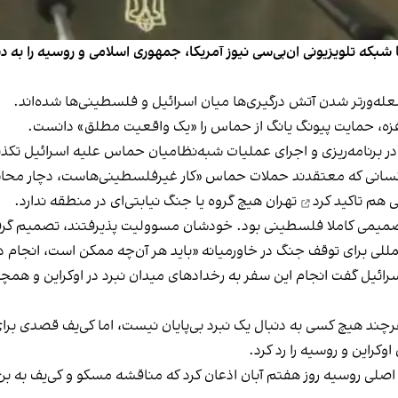
 شبکه تلویزیونی ان‌بی‌سی نیوز آمریکا، جمهوری اسلامی و روسیه را ب
 غزه، حمایت پیونگ یانگ از حماس را «یک واقعیت مطلق» دانست.
ر برنامه‌ریزی و اجرای عملیات شبه‌نظامیان حماس علیه اسرائیل تکذیب
انی که معتقدند حملات حماس «کار غیر‌فلسطینی‌هاست، دچار محاس
می هم
تاکید کرد
تهران هیچ گروه یا جنگ نیابتی‌ای در منطقه ندارد.
تصمیمی کاملا فلسطینی بود. خودشان مسوولیت پذیرفتند، تصمیم گرفت
لمللی برای توقف جنگ در خاورمیانه «باید هر آن‌چه ممکن است، انجام 
ائیل گفت انجام این سفر به رخدادهای میدان نبرد در اوکراین و همچنین 
 هرچند هیچ کسی به دنبال یک نبرد بی‌پایان نیست، اما کی‌یف قصدی بر
کراین و روسیه را رد کرد.
اصلی روسیه روز هفتم آبان اذعان کرد که
مناقشه مسکو و کی‌یف به ب