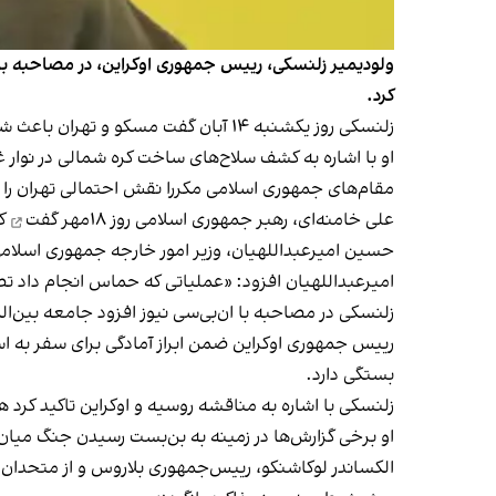
ولودیمیر زلنسکی، رییس‌ جمهوری اوکراین، در مصاحبه با
کرد.
زلنسکی روز یکشنبه ۱۴ آبان گفت مسکو و تهران باعث شعله‌ورتر شدن آتش‌ درگیری‌ها میان اسرائیل و فلسطینی‌ها شده‌اند.
او با اشاره به کشف سلاح‌های ساخت کره شمالی در نوار
مقام‌های جمهوری اسلامی مکررا نقش احتمالی تهران را د
علی خامنه‌ای، رهبر جمهوری اسلامی روز ۱۸مهر
گفت
کس
حسین امیرعبداللهیان، وزیر امور خارجه جمهوری اسلا
امیرعبداللهیان افزود: «عملیاتی که حماس انجام داد 
زلنسکی در مصاحبه با ان‌بی‌سی نیوز افزود جامعه بین‌ا
رییس جمهوری اوکراین ضمن ابراز آمادگی برای سفر به اسر
بستگی دارد.
زلنسکی با اشاره به مناقشه روسیه و اوکراین تاکید کرد
او برخی گزارش‌ها در زمینه به بن‌بست رسیدن جنگ میان او
الکساندر لوکاشنکو، رییس‌جمهوری بلاروس و از متحدان 