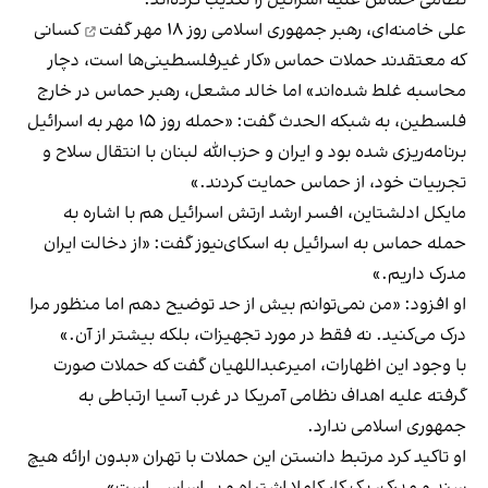
علی خامنه‌ای، رهبر جمهوری اسلامی روز ۱۸ مهر
گفت
کسانی
که معتقدند حملات حماس «کار غیر‌فلسطینی‌ها است، دچار
محاسبه غلط شده‌اند» اما خالد مشعل، رهبر حماس در خارج
فلسطین، به شبکه الحدث گفت: «حمله روز ۱۵ مهر به اسرائیل
برنامه‌ریزی شده بود و ایران و حزب‌الله لبنان با انتقال سلاح و
تجربیات خود، از حماس حمایت کردند.»
مایکل ادلشتاین، افسر ارشد ارتش اسرائیل هم با اشاره به
حمله حماس به اسرائیل به اسکای‌نیوز گفت: «از دخالت ایران
مدرک داریم.»
او افزود: «من نمی‌توانم بیش از حد توضیح دهم اما منظور مرا
درک می‌کنید. نه فقط در مورد تجهیزات، بلکه بیشتر از آن.»
با وجود این اظهارات، امیرعبداللهیان گفت که حملات صورت
گرفته علیه اهداف نظامی آمریکا در غرب آسیا ارتباطی به
جمهوری اسلامی ندارد.
او تاکید کرد مرتبط دانستن این حملات با تهران «بدون ارائه هیچ
سند و مدرک، یک کار کاملا اشتباه و بی‌اساسی است»
.