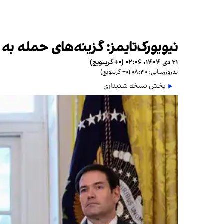
نیویورک‌تایمز: گزینه‌های حمله ب
۲۱ دی ۱۴۰۴، ۰۲:۰۶ (‎+۰ گرینویچ)
به‌روزرسانی: ۰۸:۴۰ (‎+۰ گرینویچ)
پخش نسخه شنیداری