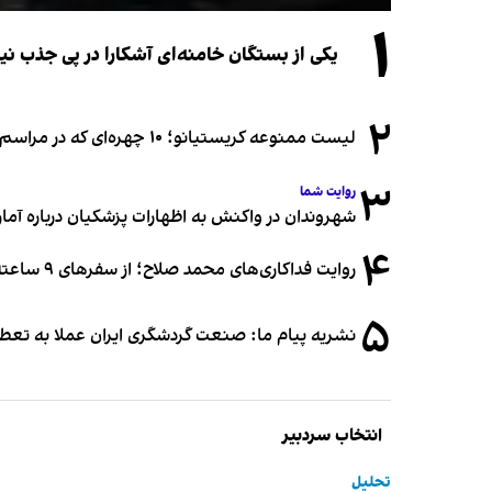
۱
یکی از بستگان خامنه‌ای آشکارا در پی جذب 
۲
لیست ممنوعه کریستیانو؛ ۱۰ چهره‌ای که در مراسم عروسی رونالدو و جورجینا جایی ندارند
۳
روایت شما
شهروندان در واکنش به اظهارات پزشکیان درباره آمار ج
۴
روایت فداکاری‌های محمد صلاح؛ از سفرهای ۹ ساعته تا خوابیدن زیر آسمان قاهره
۵
نشریه پیام ما: صنعت گردشگری ایران عملا به تع
انتخاب سردبیر
تحلیل