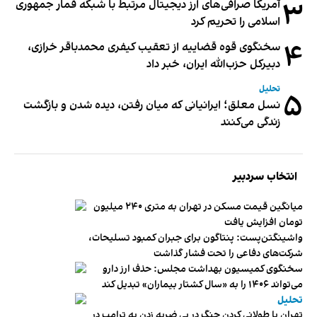
۳
آمریکا صرافی‌های ارز دیجیتال مرتبط با شبکه قمار جمهوری
اسلامی را تحریم کرد
۴
سخنگوی قوه قضاییه از تعقیب کیفری محمدباقر خرازی،
دبیر‌کل حزب‌الله ایران، خبر داد
تحلیل
۵
نسل معلق؛ ایرانیانی که میان رفتن، دیده شدن و بازگشت
زندگی می‌کنند
انتخاب سردبیر
میانگین قیمت مسکن در تهران به متری ۲۴۰ میلیون
تومان افزایش یافت
واشینگتن‌پست: پنتاگون برای جبران کمبود تسلیحات،
شرکت‌های دفاعی را تحت فشار گذاشت
سخنگوی کمیسیون بهداشت مجلس: حذف ارز دارو
می‌تواند ۱۴۰۶ را به «سال کشتار بیماران» تبدیل کند
تحلیل
تهران با طولانی کردن جنگ در پی ضربه زدن به ترامپ در