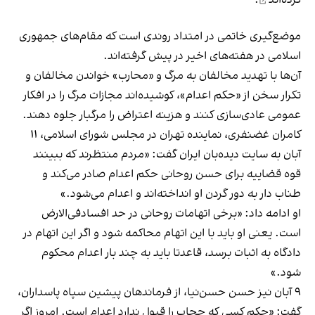
کرده‌اند
.
موضع‌گیری خاتمی در امتداد روندی است که مقام‌های جمهوری
اسلامی در هفته‌های اخیر در پیش گرفته‌اند.
آن‌ها با تهدید مخالفان به مرگ و «محارب» خواندن مخالفان و
تکرار سخن از «حکم اعدام»، کوشیده‌اند مجازات مرگ را در افکار
عمومی عادی‌سازی کنند و هزینه اعتراض را مرگبار جلوه دهند.
کامران غضنفری، نماینده تهران در مجلس شورای اسلامی، ۱۱
آبان به سایت دیده‌بان ایران گفت: «مردم منتظرند که ببینند
قوه قضاییه برای حسن روحانی حکم اعدام صادر می‌کند و
طناب دار به دور گردن او انداخته‌اند و اعدام می‌شود.»
او ادامه داد: «برخی اتهامات روحانی در حد افسادفی‌الارض
است. یعنی او باید با این اتهام محاکمه شود و اگر این اتهام در
دادگاه به اثبات برسد، قاعدتا باید به چند بار اعدام محکوم
شود.»
۹ آبان نیز حسن حسن‌نیا، از فرماندهان پیشین سپاه پاسداران،
گفت: «حکم کسی که حجاب را قبول ندارد اعدام است. امروز اگر