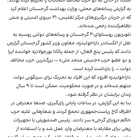
است، در حالی که دو حزب مخالف انتخابات را تحریم کرده بودند.
به گزارش رسانه‌های محلی، وزارت بهداشت گرجستان اعلام کرد
که در جریان درگیری‌های مرکز تفلیس، ۲۱ نیروی امنیتی و شش
تظاهرکننده زخمی شده‌اند.
تلویزیون روستاوای-۲ گرجستان و رسانه‌های دولتی روسیه به
نقل از الکساندر داراخولیدزه، معاون وزیر کشور گرجستان گزارش
دادند که پلیس پنج فعال، از جمله پائاتا بورچولادزه خواننده اپرا
و دو عضو حزب «جنبش متحد ملی» — بزرگ‌ترین حزب مخالف
دولت — را بازداشت کرده است.
داراخولیدزه افزود که این افراد به تحریک برای سرنگونی دولت
متهم شده‌اند و در صورت محکومیت، ممکن است تا ۹ سال
زندان برایشان در نظر گرفته شود.
بنا به این گزارش، در ساعات پایانی رای‌گیری، صدها معترض در
اطراف کاخ ریاست‌جمهوری تجمع کردند و شعارهایی علیه حزب
حاکم «رویای گرجی» سر دادند. پلیس ضدشورش با تجهیزات
زرهی برای مقابله با معترضان وارد عمل شد و با استفاده از