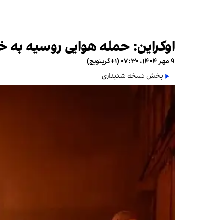
اوکراین: حمله هوایی روسیه به 
۹ مهر ۱۴۰۴، ۰۷:۳۰ (‎+۱ گرینویچ)
پخش نسخه شنیداری