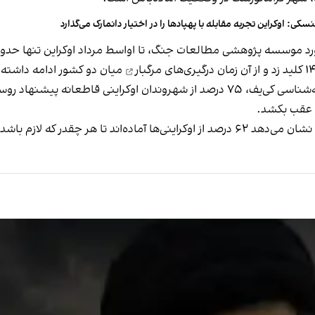
نسکی: اوکراین تجربه مقابله با پهپادها را در اختیار دانمارک می‌گذارد
هشی مطالعات جنگ، تا اواسط مرداد اوکراین تنها حدود ۲۵ درصد از دونتسک را حفظ کرده بو
درگیری‌های مرگبار
میان دو کشور ادامه داشته
بر اساس تازه‌ترین نظرسنجی موسسه بین‌المللی جامعه‌شناسی کی‌یف، ۷۵ درصد از شهروندان
س عقب بکشد.
ازم باشد، به جنگ ادامه دهند.