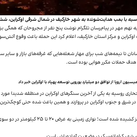
روسیه با بمب هدایت‌شونده به شهر خارکیف در شمال‌ شرقی اوکراین، ش
ه نهم مهر در پیام‌رسان تلگرام نوشت پنج نفر از مجروحان که همگی ب
 اوکراین و مرکز استان خارکیف، اعلام کرد این حمله باعث وقوع آتش‌س
ا نیمه‌های شب برای مهار شعله‌هایی که غرفه‌های بازار و سایر سازه‌ه
نگ هدف حملات مکرر هوایی بوده است.
یسیون اروپا از توافق دو میلیارد یورویی توسعه پهپاد با اوکراین خبر داد
انتحاری روسیه به یکی از آخرین سنگرهای اوکراین در منطقه شدیدا مور
م در شرق و جنوب اوکراین در پروازند و همین باعث شده حتی کوچک‌ترین 
تهدید هوایی به روستاها، شهرک‌ها و شهرهای 
 شهر کراماتورسک در وضعیت آماده‌باش است.