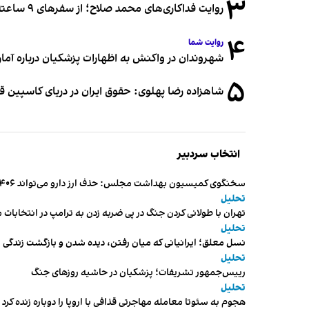
۳
روایت فداکاری‌های محمد صلاح؛ از سفرهای ۹ ساعته تا خوابیدن زیر آسمان قاهره
۴
روایت شما
شهروندان در واکنش به اظهارات پزشکیان درباره آمار ج
۵
شاهزاده رضا پهلوی: حقوق ایران در دریای کاسپین 
انتخاب سردبیر
سخنگوی کمیسیون بهداشت مجلس: حذف ارز دارو می‌تواند ۱۴۰۶ را به «سال کشتار بیماران» تبدیل کند
تحلیل
تهران با طولانی کردن جنگ در پی ضربه زدن به ترامپ در انتخابات 
تحلیل
نسل معلق؛ ایرانیانی که میان رفتن، دیده شدن و بازگشت زندگی م
تحلیل
رییس‌جمهور تشریفات؛ پزشکیان در حاشیه روزهای جنگ
تحلیل
هجوم به سئوتا معامله مهاجرتی قذافی با اروپا را دوباره زنده کرد