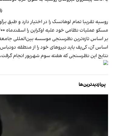
زل
روسیه تقریبا تمام لوهانسک را در اختیار دارد و طبق برآورد موسسه پژو
مسکو عملیات نظامی خود علیه اوکراین را اسفندماه ۱۴۰۰ کلید زد و از آن زمان
اساس آن، کی‌یف باید نیروهای خود را از منطقه دونبا
نتایج این نظرسنجی که هفته سوم شهریور انجام گرفت، نشان می‌دهد ۶۲ درصد از اوکراینی‌ها آماده‌اند تا هر چقدر که ل
پربازدیدترین‌ها