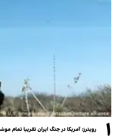
۱
رویترز: آمریکا در جنگ ایران تقریبا تمام موش