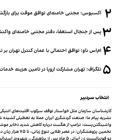
۲
اکسیوس: مجتبی خامنه‌ای توافق موقت برای بازگشای
۳
پس از جنجال استعفا، دفتر مجتبی خامنه‌ای واکنش 
۴
ام‌اس ناو: توافق احتمالی با عمان کنترل تهران بر ت
۵
تلگراف: تهران مشارکت اروپا در تامین هزینه خدمات 
انتخاب سردبیر
کارشناسان سازمان ملل خواستار توقف سرکوب اقلیت‌های اتنیکی 
نشریه پیام ما: صنعت گردشگری ایران عملا به تعطیلی کشیده 
واشینگتن‌پست: ترامپ از هگست درباره کاهش شدید ذخایر مو
تخمین پژوهشگران: در عصر طلایی تنوع زبانی، تا ۷۵ هزار زبان در جهان وجود داشت
دو فوتبالیست زن ایرانی ۵ ماه پس از پناهندگی، شهروند استرالیا شدند