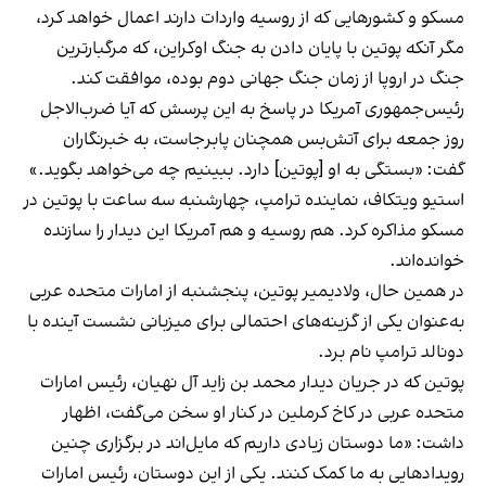
مسکو و کشورهایی که از روسیه واردات دارند اعمال خواهد کرد،
مگر آنکه پوتین با پایان دادن به جنگ اوکراین، که مرگبارترین
جنگ در اروپا از زمان جنگ جهانی دوم بوده، موافقت کند.
رئیس‌جمهوری آمریکا در پاسخ به این پرسش که آیا ضرب‌الاجل
روز جمعه برای آتش‌بس همچنان پابرجاست، به خبرنگاران
گفت: «بستگی به او [پوتین] دارد. ببینیم چه می‌خواهد بگوید.»
استیو ویتکاف، نماینده ترامپ، چهارشنبه سه ساعت با پوتین در
مسکو مذاکره کرد. هم روسیه و هم آمریکا این دیدار را سازنده
خوانده‌اند.
در همین حال، ولادیمیر پوتین، پنجشنبه از امارات متحده عربی
به‌عنوان یکی از گزینه‌های احتمالی برای میزبانی نشست آینده با
دونالد ترامپ نام برد.
پوتین که در جریان دیدار محمد بن زاید آل نهیان، رئیس امارات
متحده عربی در کاخ کرملین در کنار او سخن می‌گفت، اظهار
داشت: «ما دوستان زیادی داریم که مایل‌اند در برگزاری چنین
رویدادهایی به ما کمک کنند. یکی از این دوستان، رئیس امارات