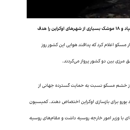
روسیه روز پنج‌شنبه، کمتر از ۲۴ ساعت پس از بزرگ‌ترین حمله پهپادی خود به اوکراین، در حملات هوایی گسترده دیگری با ۴۰۰ پهپاد و ۱۸ موشک بسیاری از شهرهای اوکراین را هدف
مسکو اعلام کرد که پدافند هوایی این کشور روز
‌ای از خشم مسکو نسبت به حمایت گسترده جهانی از
وزیر ایتالیا در نخستین روز این کنفرانس اعلام کرد که شرکت‌کنندگان متعهد شده‌اند که بیش از ۱۰ میلیارد یورو برای بازسازی اوکراین اختصاص دهند. کمیسیون
لد ترامپ، رییس‌جمهوری آمریکا، در کنفرانس رُم، مارکو روبیو، وزیر امور خارجه این کشور دیداری ۵۰ دقیقه‌ای با وزیر امور خارجه روسیه داشت و مقام‌های روسیه