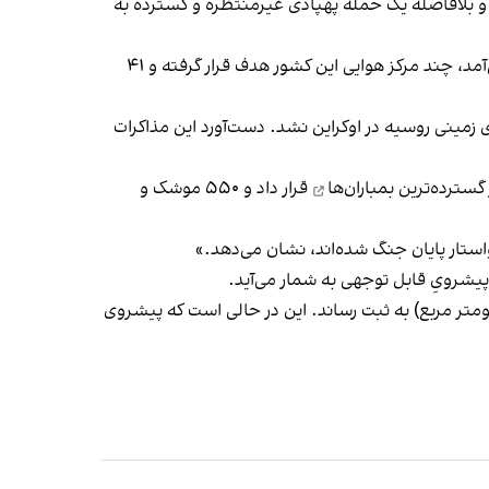
و بلافاصله یک حمله پهپادی غیرمنتظره و گسترده به
روز ۱۱ خرداد روسیه تایید کرد که در نتیجه این عملیات که از آغاز جنگ بزرگ‌ترین عملیات با بیشترین بُرد علیه روسیه به شمار می‌آمد، چند مرکز هوایی این کشور هدف قرار گرفته و ۴۱
 زمینی روسیه در اوکراین نشد. دست‌آورد این مذاکرات
گسترده‌ترین بمباران‌ها
قرار داد و ۵۵۰ موشک و
واستار پایان جنگ شده‌اند، نشان می‌دهد.»
یشرویِ قابل توجهی به شمار می‌آید.
، روسیه در ماه ژوئن سومین پیشروی بزرگ خود را از نوامبر ۲۰۲۴ (۷۲۵ کیلومتر مربع) و اکتبر همان سال (۶۱۰ کیلومتر مربع) به ثبت رساند. این در حالی است که پیشروی