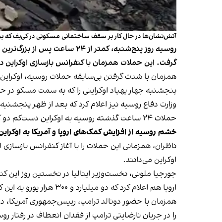
آتش‌نشان‌ها در حال کار بر سقف ساختمانی مسکونی در کی‌یف که ب
گرفت. این حملات همزمان با کنفرانس بازسازی اوکراین در 
همزمان با شدت گرفتن بی‌سابقه حملات روسیه، اوکراین ه
پنجشنبه چهار پهپاد اوکراینی را که به سمت مسکو در حر
وزارت دفاع روسیه نیز اعلام کرد که بعد از ظهر پنجشنبه ۲۶ پهپاد اوکراینی را منهدم کرده که از میان آن‌ها ۲۲ پهپاد بر فراز مناطق مرزی بین دو کشور پرواز می‌کردند
حملات ۲۴ ساعت گذشته روسیه به اوکراین دست‌کم دو کشته و ۲۶ مجروح بر جای گذاشته است.
خشم روسیه از افزایش کمک‌های اروپا و آمریکا به اوکراین
ناظران، همزمانی این حملات را با آغاز کنفرانس بازسازی
اوکراین می‌دانند.
اروپا هم اعلام کرد که دو میلیارد و ۳۰۰ هزار یورو به این کشور کمک می‌کند.
را در جریان نارضایتی ترامپ از فقدان انعطاف در رفتار روس