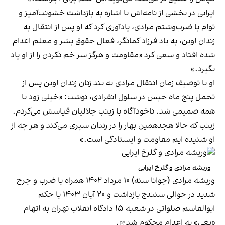
ایرایی در بخشی از نامه‌اش با اشاره به بازداشت خشونت‌آمیز و
توام با ضرب‌وشتم مرادی، یادآوری کرد که او پس از انتقال به
زندان اوین، به یاد فرزاد کمانگر، فعال حقوق بشر و معلم اعدام
شده افتاد و سعی کرد «مقاومت و هرگز سر خم‌ نکردن را از او یاد
بگیرد.»
او با توصیف زمان انتقال مرادی به بند زنان زندان اوین پس از
تحمل پنج ماه حبس در سلول انفرادی، نوشت: «خیلی زود با
همه صمیمی شد. ناخودآگاه با زینب جلالیان قیاسش می‌کردم.
زینب که حالا هجدهمین بهار را در زندان سپری می‌کند و هر چه از
او شنیده ایم مقاومت و ایستادگی‌ است.»
وریشه مرادی و گلرخ ایرایی
وریشه مرادی (جوانا سنه) ۱۰ مرداد ۱۴۰۲ همراه با ضرب و جرح
شدید در حوالی سنندج بازداشت و ۲۰ آبان ۱۴۰۳ با حکم
ابوالقاسم صلواتی در شعبه ۱۵ دادگاه انقلاب تهران به اتهام
«بغی» به اعدام
محکوم شد
.