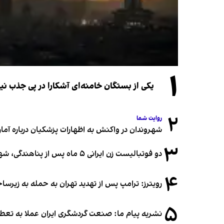
۱
یکی از بستگان خامنه‌ای آشکارا در پی جذب 
۲
روایت شما
شهروندان در واکنش به اظهارات پزشکیان درباره آمار ج
۳
دو فوتبالیست زن ایرانی ۵ ماه پس از پناهندگی، شهروند استرالیا شدند
۴
رویترز: ترامپ پس از تهدید تهران به حمله به زیرس
۵
نشریه پیام ما: صنعت گردشگری ایران عملا به تع