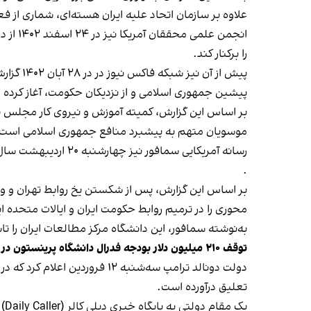
علاوه بر سازمان اتحاد علیه ایران هسته‌ای، شماری از 
انجمن علمی محققان آمریکا نیز در ۲۴ اسفند ۱۴۰۲ از دانشگاه پرینستون
را برکنار کند.
پیش از آن نیز شبکه فاکس نیوز در در ۲۸ آبان ۱۴۰۲
گزارش
پیشین جمهوری اسلامی و از نزدیکان حکومت، آغاز کرده 
بر اساس
این گزارش
، کمیته آموزش و نیروی کار مجلس نما
موسویان متهم به پیشبرد منافع جمهوری اسلامی است و 
رسانه آمریکایی سمافور نیز چهارشنبه ۲۰ اردیبهشت سال گذشته در گزارشی تحقیقی به روابط نزدیک دانشگاه پرینستون با مقام‌های ارشد جمهوری اسلامی در سال‌های اخیر
.
بر اساس
این گزارش
، پس از شکستن یخ روابط تهران و وا
محوری را در ترمیم روابط حکومت ایران و ایالات متحده ای
به‌نوشته سمافور، این دانشگاه مرکز مطالعات ایران را ت
توقف ۲۱۰ میلیون دلار بودجه فدرال دانشگاه پرینستون در پی تحقیقات درباره یهودستیزی
تعلیق درآورده است.
یک مقام دولتی به پایگاه خبری دیلی کالر (Daily Caller) گفت: «دانشگاه پرینستون سیاست‌های نژادپرستانه و یهودستیزانه را تداوم بخشیده است.»