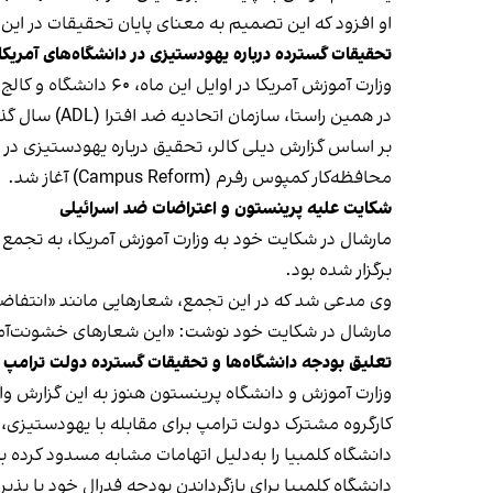
او افزود که این تصمیم به معنای پایان تحقیقات در این 
تحقیقات گسترده درباره یهودستیزی در دانشگاه‌های آمریکا
وزارت آموزش آمریکا در اوایل این ماه، ۶۰ دانشگاه و کالج را به دلیل اتهامات تبعیض و آزار یهودیان مورد بررسی قرار داد و هشدار داد که ممکن است بودجه فدرال آن‌ها قطع شود.
در همین راستا، سازمان اتحادیه ضد افترا (ADL) سال گذشته به نحوه رسیدگی دانشگاه پرینستون به یهودستیزی، نمره مردودی (F) داد.
محافظه‌کار کمپوس رفرم (Campus Reform) آغاز شد.
شکایت علیه پرینستون و اعتراضات ضد اسرائیلی
برگزار شده بود.
وی مدعی شد که در این تجمع، شعارهایی مانند «انتفاضه» و
مارشال در شکایت خود نوشت: «این شعارهای خشونت‌آمیز، 
تعلیق بودجه دانشگاه‌ها و تحقیقات گسترده دولت ترامپ
وزارت آموزش و دانشگاه پرینستون هنوز به این گزارش وا
دانشگاه کلمبیا را به‌دلیل اتهامات مشابه مسدود کرده ب
دانشگاه کلمبیا برای بازگرداندن بودجه فدرال خود با پذیرش ۹ شرط موافقت کرده است. دولت ترامپ در حال بررسی این اصلاحات برای تصمیم‌گیری درباره بازگرداندن این ب