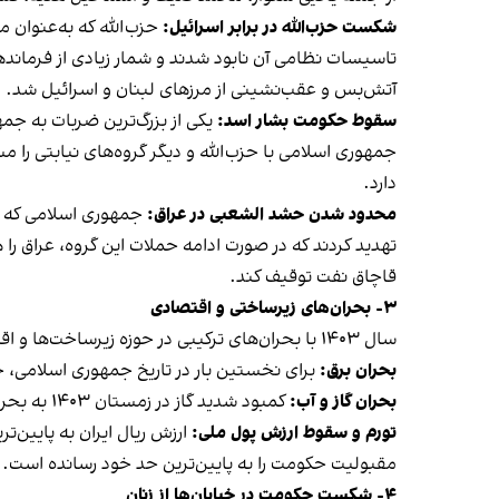
شکست حزب‌الله در برابر اسرائیل:
حزب‌الله که به‌عنوان 
تاسیسات نظامی آن نابود شدند و شمار زیادی از فرماند
آتش‌بس و عقب‌نشینی از مرزهای لبنان و اسرائیل شد.
سقوط حکومت بشار اسد:
جمهوری اسلامی با حزب‌الله و دیگر گروه‌های نیابتی را 
دارد.
محدود شدن حشد الشعبی در عراق:
تهدید کردند که در صورت ادامه حملات این گروه، عراق را
قاچاق نفت توقیف کند.
۳- بحران‌های زیرساختی و اقتصادی
سال ۱۴۰۳ با بحران‌های ترکیبی در حوزه زیرساخت‌ها و اقتصاد همراه بود:
بحران برق:
برای نخستین بار در تاریخ جمهوری اسلامی، خا
بحران گاز و آب:
کمبود شدید گاز در زمستان ۱۴۰۳ به بحران انرژی و قطع گسترده برق در کشور منجر شد. هم‌زمان، کشور با بحران بی‌آبی نیز روبه‌رو شد.
تورم و سقوط ارزش پول ملی:
مقبولیت حکومت را به پایین‌ترین حد خود رسانده است.
۴- شکست حکومت در خیابان‌ها از زنان