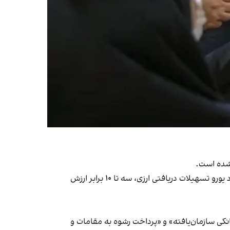
این خبرگزاری افزود متهم ردیف اول پرونده فساد واردات چای در مجموع به ۸۲ سال زندان محکوم شد و «باید بیش از دو میلیارد یورو تسهیلات دریافتی ارزی، سه تا ۱۰ برابر ارزش
بانکی سازمان‌یافته» و «پرداخت رشوه به مقامات و