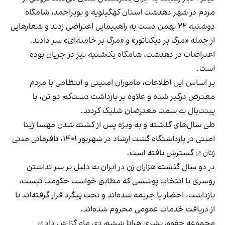
مردم در شهر دهدشت استان کهگیلویه و بویراحمد، شامگاه
دوشنبه ۲۲ بهمن دست به راهپیمایی اعتراضی زدند و شعارهایی
از جمله «مرگ بر دیکتاتور» و «مرگ بر خامنه‌ای» سر دادند.
اعتراضات در دهدشت، شامگاه یک‌شنبه نیز در جریان بوده
است.
‏بر اساس این اطلاعات، ماموران امنیتی و انتظامی با مردم
معترض درگیر شده و علاوه بر بازداشت دست‌کم دو تن، با‌
پینت‌بال به سمت معترضان شلیک کردند.
طی سال‌های گذشته و به ویژه پس از کشته شدن مهسا ژینا
امینی در بازداشتگاه گشت ارشاد در شهریور ۱۴۰۱،
نافرمانی مدنی
زنان
گسترش یافته است.
در دو سال گذشته هزاران زن در ایران به دلیل بر سر نداشتن
روسری یا انتخاب پوششی که مطابق خواست حکومت نیست،
بازداشت، احضار یا جریمه شده‌اند و تحت پیگرد قرار گرفته‌اند یا
از دریافت خدمات عمومی محروم شده‌اند.
مجموعه حقوق بشری هرانا ششم دی‌ ماه
گزارش داد