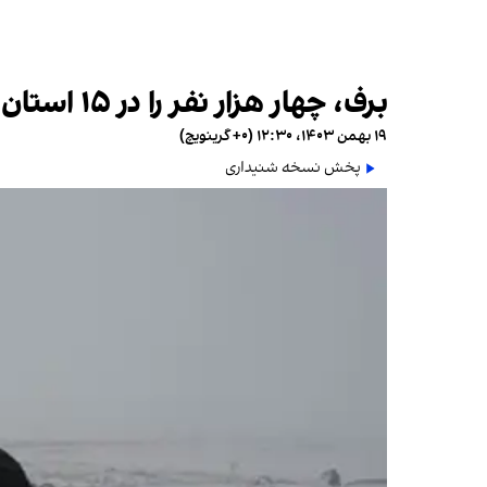
برف، چهار هزار نفر را در ۱۵ استان کشور گرفتار کرد
۱۹ بهمن ۱۴۰۳، ۱۲:۳۰ (‎+۰ گرینویچ)
پخش نسخه شنیداری