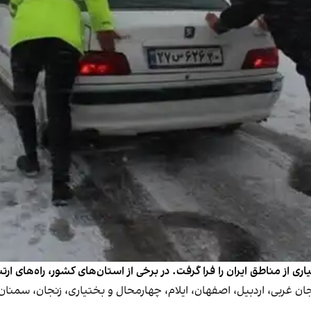
بایجان شرقی، آذربایجان غربی، اردبیل، اصفهان، ایلام، چهارمحال و بختیاری، زنجا