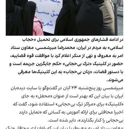
در ادامه فشارهای جمهوری اسلامی برای تحمیل «حجاب
اسلامی» به مردم در ایران، محمدرضا میرشمسی، معاون ستاد
امر به معروف و نهی از منکر اعلام کرد با موافقت قوه قضاییه،
حضور در کلینیک «ترک بی‌حجابی» حکم جایگزین جریمه است و
با دستور قضات، «زنان بی‌حجاب» به این کلینیک‌ها معرفی
می‌شوند.
میرشمسی روز پنج‌شنبه ۲۴ آبان در گفت‌وگو با سایت دیده‌بان
ایران با بیان این که بهتر است از عنوان «محفل» به جای
«کلینیک» برای «مراکز ترک بی‌حجابی» استفاده شود، گفت که
اخیرا محافلی برای ارائه آموزش به کسانی که «تمایل دارند
بی‌حجابی را کنار بگذارند»، دایر شده است.
معاون ستاد امر به معروف با بیان این که راه‌اندازی محافل «ترک