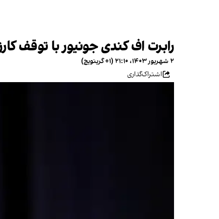
رابرت اف کندی جونیور با توقف کارزار انتخاباتی‌ خود د
۲ شهریور ۱۴۰۳، ۲۱:۱۰ (‎+۱ گرینویچ)
اشتراک‌گذاری