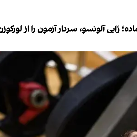
ه؛ ژابی آلونسو، سردار آزمون را از لورکوزن