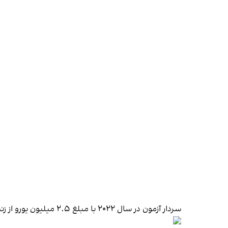
سردار آزمون در سال ۲۰۲۲ با مبلغ ۲.۵ میلیون یورو از زنیت سن پترزبورگ به لورکوزن پیوست.