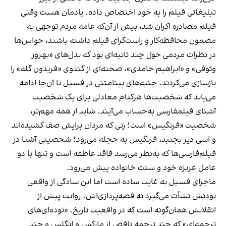
تبلیغاتی فیلم را به خود اختصاص داده. یادمان هست وقتی
فیلم مصادره
اکران شد، بیش از آن‌که عامه مردم توجهی به
مضمون محافظه‌کار و راست‌گرای فیلم داشته باشند، حواس‌ها
در نظرات مردمی حول چند ثانیه‌ای بود که بدل‌های «بهروز
وثوقی» و «ابراهیم حامدی»، صحنه‌ای از کندوی «فریدون گله» را
بازسازی می‌کردند. جنبه‌های بینامتنی در فسیل
تا آن‌جا ادامه
می‌یابد که شخصیت‌ها هرکدام معادلی برای یک شخصیت
آشنای فیلمفارسی به‌حساب می‌آیند. شاید از همه مهم‌تر،
شخصیت «فرنگیس» است؛ زنی که مردان برایش صف کشیده‌اند
و اسی دیر بجنبد، فرنگیس به حجله می‌رود؛ شخصیتی آشنا در
فیلم‌فارسی‌ها که به‌نظر می‌رسد فاقد عاطفه است و تنها با دو
عامل غریزه‌ خود و سنت خانواده پیش می‌رود.
ماجرای فسیل
به‌ غایت ساده است اما این سادگی از واقعی
بودنش نشأت می‌گیرد نه قصه‌پردازی‌اش. روایت پیش از
انقلابش همان‌گونه است که در واقعیت تاریخ. «توده‌ای‌های
ترجمه‌ای» که چند ترجمه‌ ناقص از مارکس و انگلس و چند