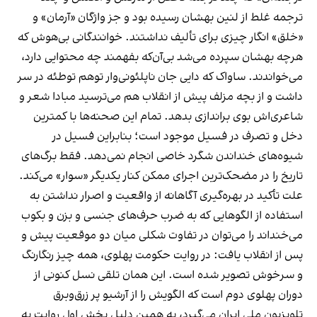
ترجمه‌ غلط از لنین بهشان رسیده بود و جز واژگان «آرمان» و
«خلق» انگار چیزی برای تألیف نداشتند. خوانندگانی بی‌هوش که
هرچه بهشان سپرده می‌شد بی‌آن‌که بفهمند چه محتوایی دارد،
می‌خواندند. ساواک که دایی جان ناپلئونی‌وار توهم توطئه در سر
داشت و از بچه مزلف پیش از انقلاب هم می‌ترسید مبادا شعر و
شاعری‌اش بوی براندازی بدهد. تمام این صحنه‌ها با کمترین
دخل و تصرف در فسیل
موجود است؛ بنابراین فسیل
در
شیوه‌های خنداندن شگرد خاصی انجام نمی‌دهد. فقط برگ‌های
تاریخ را در مضحک‌ترین اجرای ممکن کنار یکدیگر «سوار» می‌کند.
علت تأکید در بهره‌گیری آگاهانه از واقعیت و اصرار نداشتن به
استفاده از الگوهایی که به ضرب حرف‌های جنسی و بزن و بکوب
می‌خنداند را می‌توان در تفاوت شکلی میان دو موقعیت پیش و
پس از انقلاب یافت: در روایت حکومت پهلوی، همه ‌چیز رنگارنگ
و سرخوش تصویر شده است. این همان تلقی نسل کنونی از
دوران پهلوی دوم است که الگویش را از آرشیو پر زرق‌وبرق
تلویزیون ملی ایران می‌گیرد، به همین دلیل بخش اول روایت به‌