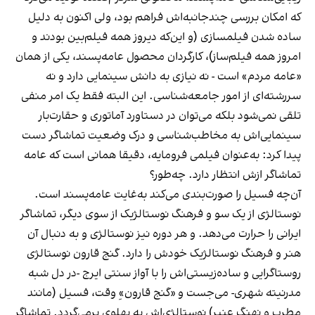
که امکان بررسی چندجانبه‌اش فراهم بود، ولی اکنون به دلیل
ساده شدن فیلمسازی (و این‌که دیروز همه فیلم‌بین بودند و
امروز همه فیلم‌ساز)، کارگردان محصول عامه‌پسند، یکی از همان
«عامه مردم» است - نه نیازی به دانش سینمایی دارد و نه
سررشته‌ای از امور جامعه‌شناسی. این البته فقط یک امر منفی
تلقی نمی‌شود بلکه می‌توان در دستاورد آماتوری‌ و حقارت‌بار
سینمایی‌اش به مخاطب‌شناسی و درک وضعیت تماشاگر دست
پیدا کرد:
به‌عنوان فیلمی فرومایه، دقیقا همانی است که عامه
تماشاگر ازش انتظار دارد. چه‌طور؟
آن‌چه فسیل را صورت‌بندی می‌کند به‌غایت عامه‌پسند است.
نوستالژی از یک سو و فرهنگ نوستالژیک از سوی دیگر، تماشاگر
ایرانی را حرارت می‌دهد. و هر دوره نیز نوستالژی و به دنبال آن
هنر و فرهنگ نوستالژیک خودش را دارد. گنج قارون نوستالژی
روستاگرایی و ساده‌زیستی‌اش را با آواز سنتی ایرج -در دل شبه
مدرنیته‌ شهری- می‌جست و «گنج قارون»ِ وقت، فسیل (مانند
مطرب و نهنگ عنبر) نوستالژی‌اش به پهلوی برمی‌گردد. تماشاگر