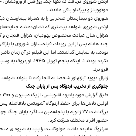
مونوویتز و بیرکناو باقی ماندند.
شوروی دو بیمارستان صحرایی را به همراه بیمارستان دیگری از سوی صلیب
هزاران شال عبادت مخصوص یهودیان، هزاران فنجان و کاسه، برس‌های اصلاح و بیش از ۷۰ هزار کت و ش
چند هفته پس از این رویداد، فیلمسازان شوروی با بازآفرین
بودند، به نمایش گذاشتند اما این فیلم در آن زمان تاثیر 
نکرده بودند تا اینکه 
فرو برد.
ژنرال دیوید آیزنهاور شخصا به آنجا رفت تا بتواند شواهد
جلوگیری از تخریب اردوگاه پس از پایان جنگ
طبق گزارش موزه یادبود آشویتس، از یک میلیون و ۳۰۰ هزار نفری که به آشویتس تبعید شده بودند، حداقل یک میلیون و ۱۰۰ هزار نفر به قتل رسیده‌اند.
اولین تلاش‌ها برای حفظ اردوگاه آشویتس بلافاصله پس ا
حضور افراد مختلف شرکت کرد.
هرتزوگ عقیده داشت هولوکاست را باید به شیوه‌ای منحصر به فرد به یاد آورد. به همین دلی