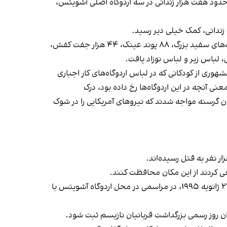
رگ فرستاده شدند و فقط حدود هفت هزار زندانی در سه اردوگاه اصلی آشویتس،
ارتش شوروی شواهد بیشتری که نشان‌دهنده جنایت‌های وحشتناک نازی‌ها بود، از جمله کیسه‌های عظیم موی انسان در بسته‌های سفید بزرگ، ۸۸ پوند عینک، ۴۴ هزار جفت کفش،
شهوری از کودکانی که در لباس اردوگاه‌های کار اجباری
نی آنچه در این اردوگاه‌ها رخ داده بود، درک
 اجساد و زندانیان گرسنه مواجه شدند که نیروهای آمریکایی را در شوک
عی کردند از این مکان محافظت کنند.
بزرگداشت ۲۷ ژانویه با پنجاهمین سالگرد پایان جنگ جهانی دوم مطرح شد؛ زمانی که رومن هرتزوگ، رییس‌جمهوری آلمان، در ۲۷ ژانویه ۱۹۹۵، در مراسمی در محل اردوگاه آشویتس با