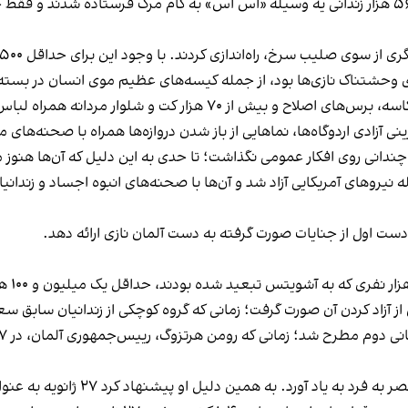
ارتش شوروی دریافت که تنها چند روز قبل از ورودشان، ۵۶ هزار زندانی یه وسیله «اس اس» به کام م
 سرخ، راه‌اندازی کردند. با وجود این برای حداقل ۵۰۰ زندانی، کمک خیلی دیر رسید.
لوار مردانه همراه لباس، لباس زیر و لباس نوزاد یافت.
ی آزادی اردوگاه‌ها، نماهایی از باز شدن دروازه‌ها همراه با صحنه‌های م
چندانی روی افکار عمومی نگذاشت؛ تا حدی به این دلیل که آن‌ها هنوز مع
پنجم آوریل ۱۹۴۵، اوردروف به وسیله نیروهای آمریکایی آزاد شد و آن‌ها با صحنه‌های انبوه
 دست اول از جنایات صورت گرفته به دست آلمان نازی ارائه دهد.
ز آزاد کردن آن صورت گرفت؛ زمانی که گروه کوچکی از زندانیان سابق س
ل او پیشنهاد کرد ۲۷ ژانویه به عنوان روز رسمی بزرگداشت قربانیان نازیسم ثبت شود.